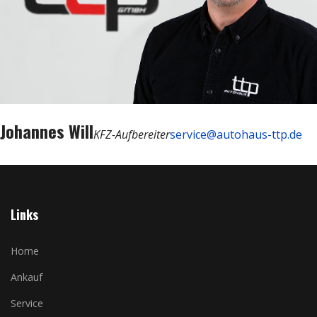
Johannes Will
KFZ-Aufbereiter
service@autohaus-ttp.de
Links
Home
Ankauf
Service