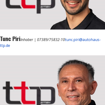
Tunc Piri
Inhaber | 07389/75832-10
tunc.piri@autohaus-
ttp.de