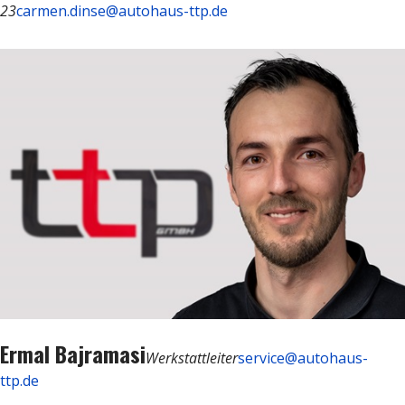
23
carmen.dinse@autohaus-ttp.de
Ermal Bajramasi
Werkstattleiter
service@autohaus-
ttp.de