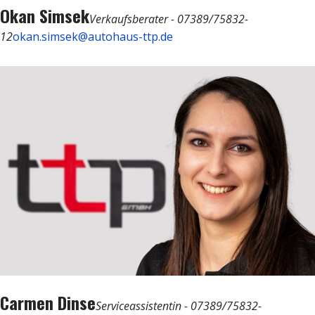
Okan Simsek
Verkaufsberater - 07389/75832-
12
okan.simsek@autohaus-ttp.de
Carmen Dinse
Serviceassistentin - 07389/75832-